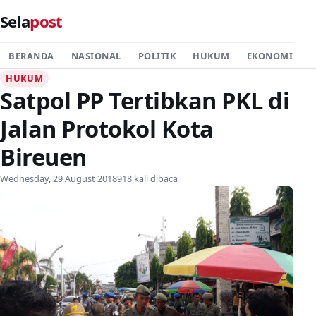
Sela
post
BERANDA
NASIONAL
POLITIK
HUKUM
EKONOMI
P
HUKUM
Satpol PP Tertibkan PKL di
Jalan Protokol Kota
Bireuen
Wednesday, 29 August 2018
918 kali dibaca